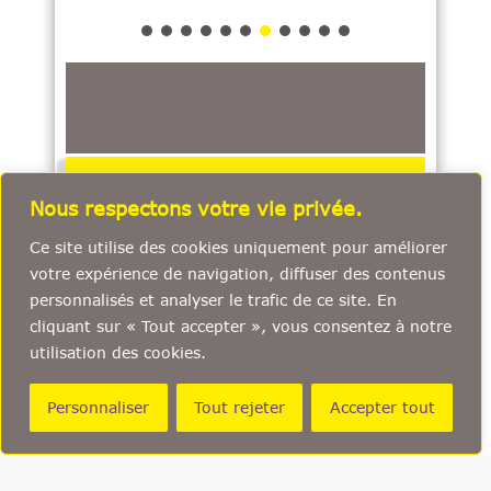
LE GRAPE
Nous respectons votre vie privée.
INNOVATIONS
Ce site utilise des cookies uniquement pour améliorer
RECRUTE
votre expérience de navigation, diffuser des contenus
personnalisés et analyser le trafic de ce site. En
cliquant sur « Tout accepter », vous consentez à notre
utilisation des cookies.
Personnaliser
Tout rejeter
Accepter tout