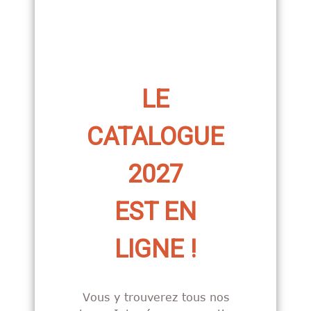
LE
LE
CATALOGUE
CATALOGUE
2027
2027
EST EN
EST EN
LIGNE !
LIGNE !
Vous y trouverez tous nos
Vous y trouverez tous nos