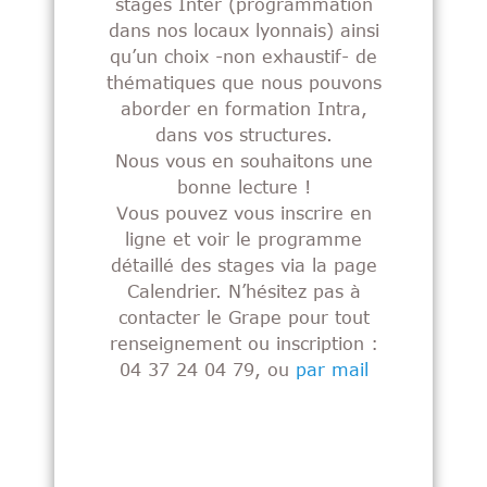
stages Inter (programmation
stages Inter (programmation
dans nos locaux lyonnais) ainsi
dans nos locaux lyonnais) ainsi
qu’un choix -non exhaustif- de
qu’un choix -non exhaustif- de
thématiques que nous pouvons
thématiques que nous pouvons
aborder en formation Intra,
aborder en formation Intra,
dans vos structures.
dans vos structures.
Nous vous en souhaitons une
Nous vous en souhaitons une
bonne lecture !
bonne lecture !
Vous pouvez vous inscrire en
Vous pouvez vous inscrire en
ligne et voir le programme
ligne et voir le programme
détaillé des stages via la page
détaillé des stages via la page
Calendrier. N’hésitez pas à
Calendrier. N’hésitez pas à
contacter le Grape pour tout
contacter le Grape pour tout
renseignement ou inscription :
renseignement ou inscription :
04 37 24 04 79, ou
04 37 24 04 79, ou
par mail
par mail