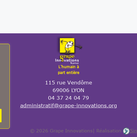
L'humain à
part entière
115 rue Vendôme
69006 LYON
04 37 24 04 79
administratif@grape-innovations.org
© 2026 Grape Innovations
| Réalisation
Si