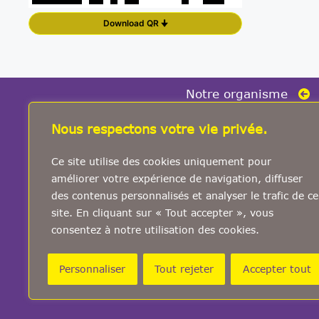
Download QR 🠋
Notre organisme
Formation
Nous respectons votre vie privée.
Accompagnement
Ce site utilise des cookies uniquement pour
Étude et conseil
améliorer votre expérience de navigation, diffuser
Conférence et débat
des contenus personnalisés et analyser le trafic de ce
site. En cliquant sur « Tout accepter », vous
Catalogues
consentez à notre utilisation des cookies.
Calendriers des stages
Ils ont dit de nous
Personnaliser
Tout rejeter
Accepter tout