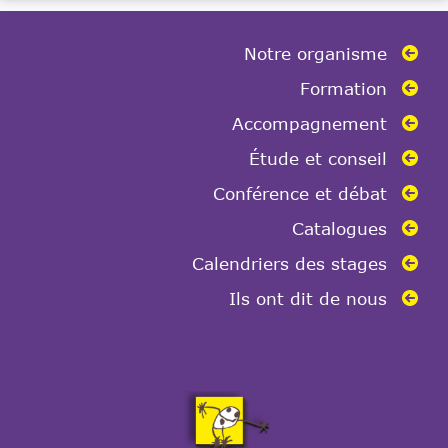
e
r
Notre organisme
c
e
Formation
c
Accompagnement
h
a
Étude et conseil
m
Conférence et débat
p
Catalogues
v
i
Calendriers des stages
d
Ils ont dit de nous
e
.