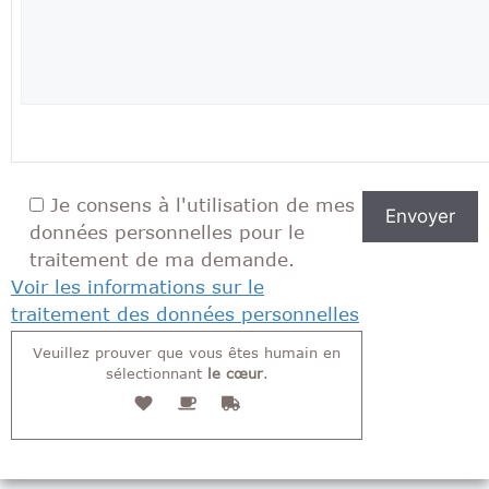
V
e
u
Je consens à l'utilisation de mes
i
données personnelles pour le
l
traitement de ma demande.
l
Voir les informations sur le
e
traitement des données personnelles
z
Veuillez prouver que vous êtes humain en
l
sélectionnant
le cœur
.
a
i
s
s