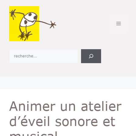
Aller
au
contenu
Menu
R
e
c
h
e
r
c
Animer un atelier
h
e
d’éveil sonore et
r
musical