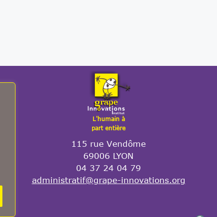
L'humain à
part entière
115 rue Vendôme
69006 LYON
04 37 24 04 79
administratif@grape-innovations.org