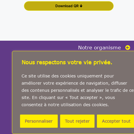
Download QR 🠋
Notre organisme
Formation
Nous respectons votre vie privée.
Accompagnement
Ce site utilise des cookies uniquement pour
Étude et conseil
améliorer votre expérience de navigation, diffuser
Conférence et débat
des contenus personnalisés et analyser le trafic de ce
site. En cliquant sur « Tout accepter », vous
Catalogues
consentez à notre utilisation des cookies.
Calendriers des stages
Ils ont dit de nous
Personnaliser
Tout rejeter
Accepter tout