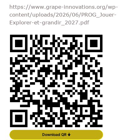
https://www.grape-innovations.org/wp-
content/uploads/2026/06/PROG_Jouer-
Explorer-et-grandir_2027.pdf
Download QR 🠋