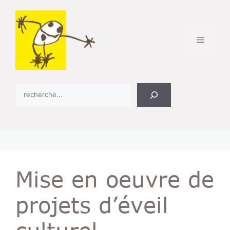
Aller
au
contenu
Menu
R
e
c
h
e
r
c
Mise en oeuvre de
h
e
projets d’éveil
r
culturel